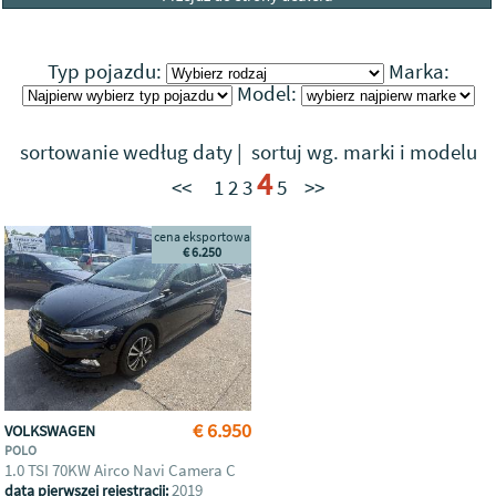
Typ pojazdu:
Marka:
Model:
sortowanie według daty
|
sortuj wg. marki i modelu
4
<<
1
2
3
5
>>
cena eksportowa
€ 6.250
€ 6.950
VOLKSWAGEN
POLO
1.0 TSI 70KW Airco Navi Camera C
2019
data pierwszej rejestracji: