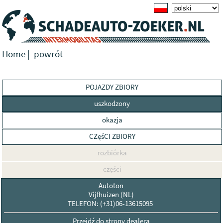
Home
|
powrót
POJAZDY ZBIORY
uszkodzony
okazja
CZęśCI ZBIORY
rozbiórka
części
Autoton
Vijfhuizen (NL)
TELEFON: (+31)06-13615095
Przejdź do strony dealera