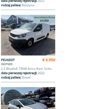
2011
data pierwszej rejestracji:
Benzyna
rodzaj paliwa:
cena eksportowa
€ 6.950
€ 6.950
PEUGEOT
PARTNER
1.5 Bluehdi 73KW Airco Navi Schu
2022
data pierwszej rejestracji:
Diesel
rodzaj paliwa: