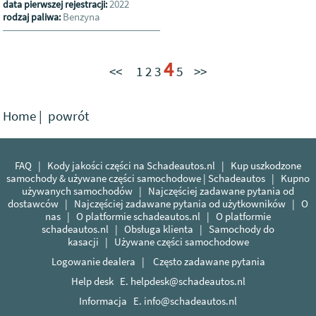
2022
data pierwszej rejestracji:
Benzyna
rodzaj paliwa:
4
<<
1
2
3
5
>>
Home
|
powrót
FAQ
|
Kody jakości części na Schadeautos.nl
|
Kup uszkodzone
samochody & używane części samochodowe | Schadeautos
|
Kupno
używanych samochodów
|
Najczęściej zadawane pytania od
dostawców
|
Najczęściej zadawane pytania od użytkowników
|
O
nas
|
O platformie schadeautos.nl
|
O platformie
schadeautos.nl
|
Obsługa klienta
|
Samochody do
kasacji
|
Używane części samochodowe
Logowanie dealera
|
Często zadawane pytania
Help desk E.
helpdesk@schadeautos.nl
Informacja E.
info@schadeautos.nl