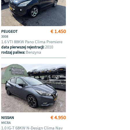
€ 1.450
PEUGEOT
3008
1.6 VTI 88KW Pano Clima Premiere
2010
data pierwszej rejestracji:
Benzyna
rodzaj paliwa:
€ 4.950
NISSAN
MICRA
1.0 IG-T 68KW N-Design Clima Nav