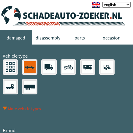
damaged
disassembly
parts
occasion
Vehicle type
More vehicle types
Brand