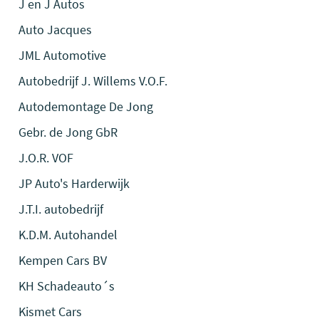
J en J Autos
Auto Jacques
JML Automotive
Autobedrijf J. Willems V.O.F.
Autodemontage De Jong
Gebr. de Jong GbR
J.O.R. VOF
JP Auto's Harderwijk
J.T.I. autobedrijf
K.D.M. Autohandel
Kempen Cars BV
KH Schadeauto´s
Kismet Cars