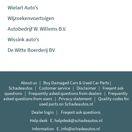
Wielart Auto's
Wijzoekenvoertuigen
Autobedrijf W. Willems B.V.
Wissink auto's
De Witte Boerderij BV
About us
|
Buy Damaged Cars & Used Car Parts |
Schadeautos
|
Customer service
|
Disclaimer
|
Freqent ask
questions
|
Frequently asked questions from dealers
|
Frequently
asked questions from users
|
Privacy statement
|
Quality codes for
used parts on Schadeautos.nl
Dealer login
|
Freqent ask questions
Help desk E.
helpdesk@schadeautos.nl
Information E.
info@schadeautos.nl