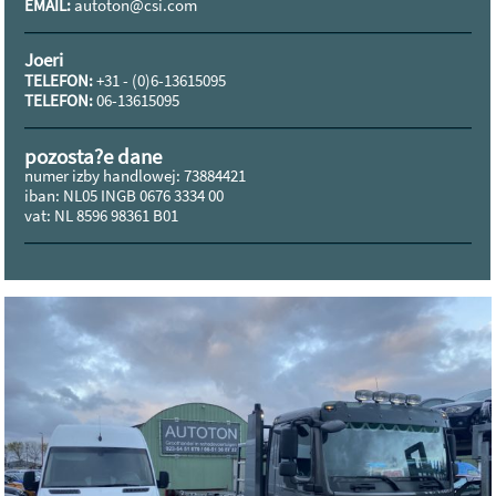
EMAIL:
autoton@csi.com
Joeri
TELEFON:
+31 - (0)6-13615095
TELEFON:
06-13615095
pozosta?e dane
numer izby handlowej: 73884421
iban: NL05 INGB 0676 3334 00
vat: NL 8596 98361 B01