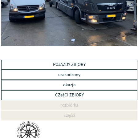
POJAZDY ZBIORY
uszkodzony
okazja
CZęśCI ZBIORY
rozbiórka
części