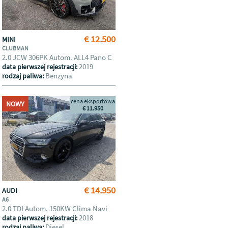
€ 12.500
MINI
CLUBMAN
2.0 JCW 306PK Autom. ALL4 Pano C
2019
data pierwszej rejestracji:
Benzyna
rodzaj paliwa:
cena eksportowa
NOWY
€ 11.950
€ 14.950
AUDI
A6
2.0 TDI Autom. 150KW Clima Navi
2018
data pierwszej rejestracji:
Diesel
rodzaj paliwa: