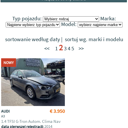
Typ pojazdu:
Marka:
Model:
sortowanie według daty
|
sortuj wg. marki i modelu
2
<<
1
3
4
5
>>
NOWY
€ 3.950
AUDI
A3
1.4 TFSI G-Tron Autom. Clima Nav
2014
data pierwszej rejestracji: