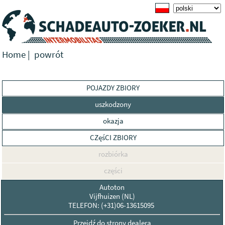
Home
|
powrót
POJAZDY ZBIORY
uszkodzony
okazja
CZęśCI ZBIORY
rozbiórka
części
Autoton
Vijfhuizen (NL)
TELEFON: (+31)06-13615095
Przejdź do strony dealera