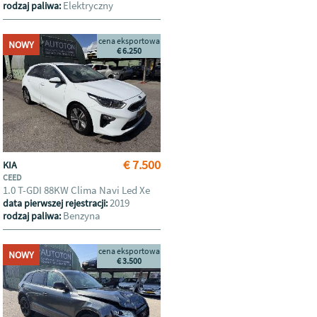
Elektryczny
rodzaj paliwa:
cena eksportowa
NOWY
€ 6.250
€ 7.500
KIA
CEED
1.0 T-GDI 88KW Clima Navi Led Xe
2019
data pierwszej rejestracji:
Benzyna
rodzaj paliwa:
cena eksportowa
NOWY
€ 3.500