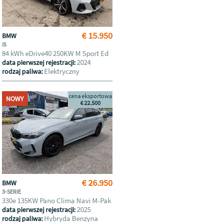
€ 15.950
BMW
I5
84 kWh eDrive40 250KW M Sport Ed
2024
data pierwszej rejestracji:
Elektryczny
rodzaj paliwa:
cena eksportowa
NOWY
€ 22.500
€ 26.950
BMW
3-SERIE
330e 135KW Pano Clima Navi M-Pak
2025
data pierwszej rejestracji:
Hybryda Benzyna
rodzaj paliwa: