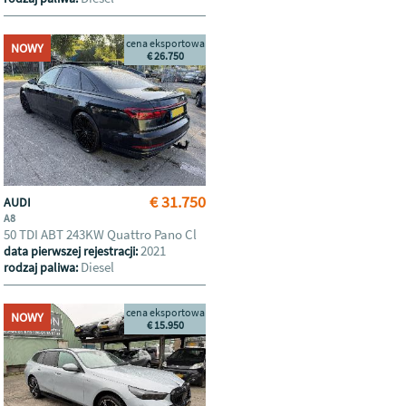
cena eksportowa
NOWY
€ 26.750
€ 31.750
AUDI
A8
50 TDI ABT 243KW Quattro Pano Cl
2021
data pierwszej rejestracji:
Diesel
rodzaj paliwa:
cena eksportowa
NOWY
€ 15.950