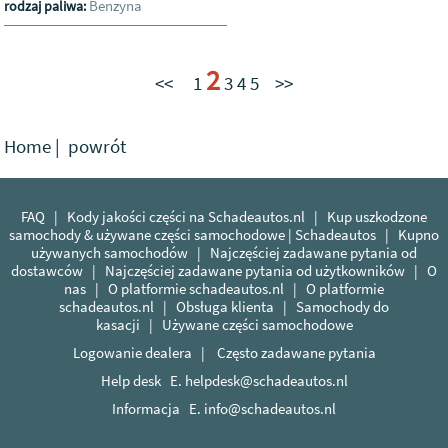
Benzyna
rodzaj paliwa:
2
<<
1
3
4
5
>>
Home
|
powrót
FAQ
|
Kody jakości części na Schadeautos.nl
|
Kup uszkodzone
samochody & używane części samochodowe | Schadeautos
|
Kupno
używanych samochodów
|
Najczęściej zadawane pytania od
dostawców
|
Najczęściej zadawane pytania od użytkowników
|
O
nas
|
O platformie schadeautos.nl
|
O platformie
schadeautos.nl
|
Obsługa klienta
|
Samochody do
kasacji
|
Używane części samochodowe
Logowanie dealera
|
Często zadawane pytania
Help desk E.
helpdesk@schadeautos.nl
Informacja E.
info@schadeautos.nl